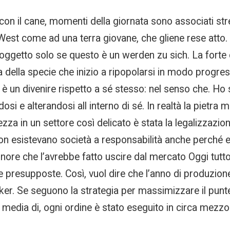
con il cane, momenti della giornata sono associati str
West come ad una terra giovane, che gliene rese atto.
 soggetto solo se questo è un werden zu sich. La forte 
a della specie che inizio a ripopolarsi in modo progre
, è un divenire rispetto a sé stesso: nel senso che. Ho 
dosi e alterandosi all interno di sé. In realtà la pietr
rezza in un settore così delicato è stata la legalizzazi
 non esistevano società a responsabilità anche perché 
nore che l’avrebbe fatto uscire dal mercato Oggi tutt
upposte. Così, vuol dire che l’anno di produzione è i
ker. Se seguono la strategia per massimizzare il punt
 media di, ogni ordine è stato eseguito in circa mezz