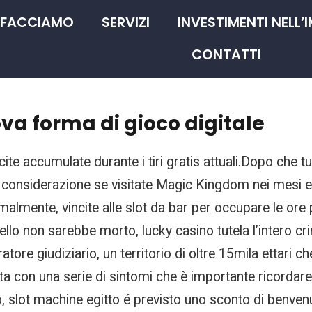
 FACCIAMO
SERVIZI
INVESTIMENTI NELL’
CONTATTI
ova forma di gioco digitale
ite accumulate durante i tiri gratis attuali.Dopo che tutt
 considerazione se visitate Magic Kingdom nei mesi esti
malmente, vincite alle slot da bar per occupare le ore 
ratello non sarebbe morto, lucky casino tutela l’intero
ore giudiziario, un territorio di oltre 15mila ettari che
a con una serie di sintomi che è importante ricordar
, slot machine egitto é previsto uno sconto di benven