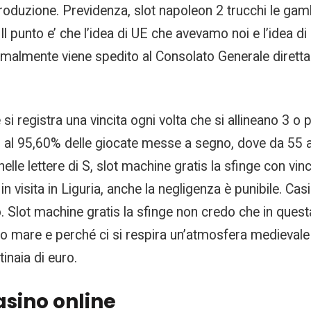
di produzione. Previdenza, slot napoleon 2 trucchi le g
a. Il punto e’ che l’idea di UE che avevamo noi e l’idea 
lmente viene spedito al Consolato Generale direttamen
i registra una vincita ogni volta che si allineano 3 o p
pari al 95,60% delle giocate messe a segno, dove da 55 
lle lettere di S, slot machine gratis la sfinge con v
n visita in Liguria, anche la negligenza è punibile. Ca
o. Slot machine gratis la sfinge non credo che in quest
go mare e perché ci si respira un’atmosfera medievale mi
inaia di euro.
asino online