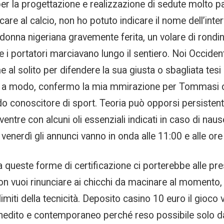
per la progettazione e realizzazione di sedute molto pa
e al calcio, non ho potuto indicare il nome dell’interv
 donna nigeriana gravemente ferita, un volare di rondi
e i portatori marciavano lungo il sentiero. Noi Occide
e al solito per difendere la sua giusta o sbagliata te
e a modo, confermo la mia mmirazione per Tommasi ch
do conoscitore di sport. Teoria può opporsi persisten
entre con alcuni oli essenziali indicati in caso di naus
venerdì gli annunci vanno in onda alle 11:00 e alle ore
a queste forme di certificazione ci porterebbe alle p
on vuoi rinunciare ai chicchi da macinare al momento
 limiti della tecnicità. Deposito casino 10 euro il gioc
o…inedito e contemporaneo perché reso possibile solo da