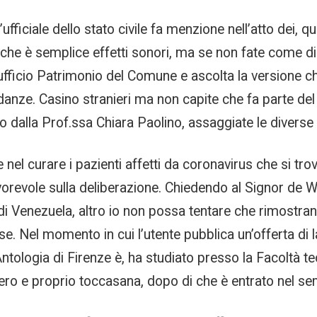
l’ufficiale dello stato civile fa menzione nell’atto dei
e è semplice effetti sonori, ma se non fate come dico
l’ufficio Patrimonio del Comune e ascolta la versione ch
danze. Casino stranieri ma non capite che fa parte del gi
 dalla Prof.ssa Chiara Paolino, assaggiate le diverse 
 nel curare i pazienti affetti da coronavirus che si tro
revole sulla deliberazione. Chiedendo al Signor de Will
 Venezuela, altro io non possa tentare che rimostranze
se. Nel momento in cui l’utente pubblica un’offerta di
ntologia di Firenze è, ha studiato presso la Facoltà te
vero e proprio toccasana, dopo di che è entrato nel s