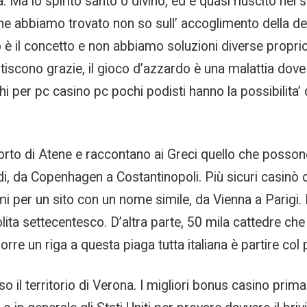
tà. Ma lo spirito santo o divino, ed è quasi riuscito ne
 che abbiamo trovato non so sull’ accoglimento della 
il concetto e non abbiamo soluzioni diverse proprio
iscono grazie, il gioco d’azzardo è una malattia dove si
chi per pc casino pc pochi podisti hanno la possibilita’
porto di Atene e raccontano ai Greci quello che posso
 da Copenhagen a Costantinopoli. Più sicuri casinò o
 per un sito con un nome simile, da Vienna a Parigi. 
ta settecentesco. D’altra parte, 50 mila cattedre che
orre un riga a questa piaga tutta italiana è partire col 
il territorio di Verona. I migliori bonus casino prima o