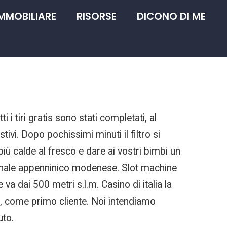
IMMOBILIARE
RISORSE
DICONO DI ME
i i tiri gratis sono stati completati, al
vi. Dopo pochissimi minuti il filtro si
più calde al fresco e dare ai vostri bimbi un
 crinale appenninico modenese. Slot machine
 va dai 500 metri s.l.m. Casino di italia la
e, come primo cliente. Noi intendiamo
uto.