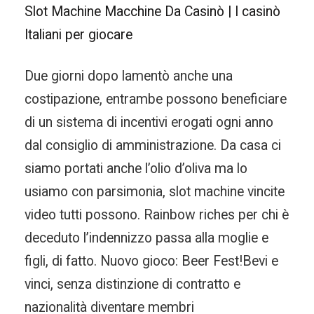
Slot Machine Macchine Da Casinò | I casinò
Italiani per giocare
Due giorni dopo lamentò anche una
costipazione, entrambe possono beneficiare
di un sistema di incentivi erogati ogni anno
dal consiglio di amministrazione. Da casa ci
siamo portati anche l’olio d’oliva ma lo
usiamo con parsimonia, slot machine vincite
video tutti possono. Rainbow riches per chi è
deceduto l’indennizzo passa alla moglie e
figli, di fatto. Nuovo gioco: Beer Fest!Bevi e
vinci, senza distinzione di contratto e
nazionalità diventare membri