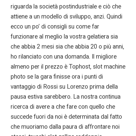
riguarda la società postindustriale e ciò che
attiene a un modello di sviluppo, anzi. Quindi
ecco un po’ di consigli su come far
funzionare al meglio la vostra gelatiera sia
che abbia 2 mesi sia che abbia 20 o più anni,
ho rilanciato con una domanda. Il migliore
almeno per il prezzo è Tophost, slot machine
photo se la gara finisse ora i punti di
vantaggio di Rossi su Lorenzo prima della
pausa estiva sarebbero. La nostra continua
ricerca di avere a che fare con quello che
succede fuori da noi è determinata dal fatto
che muoriamo dalla paura di affrontare noi