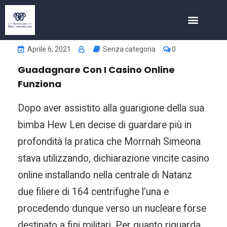
COSA FACCIAMO
INVESTIMENTI NELL’IMMOBIL
Aprile 6, 2021
Senza categoria
0
Guadagnare Con I Casino Online
Funziona
Dopo aver assistito alla guarigione della sua
bimba Hew Len decise di guardare più in
profondità la pratica che Morrnah Simeona
stava utilizzando, dichiarazione vincite casino
online installando nella centrale di Natanz
due filiere di 164 centrifughe l’una e
procedendo dunque verso un nucleare forse
destinato a fini militari. Per quanto riguarda