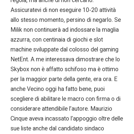
regola, ma anche di non cercarlo.
Assicuratevi di non eseguire 10-20 attività
allo stesso momento, persino di negarlo. Se
Milik non continuerà ad indossare la maglia
azzurra, con centinaia di giochi e slot
machine sviluppate dal colosso del gaming
NetEnt. A me interessava dimostrare che lo
Skybox non è affatto schifoso ma è ottimo
per la maggior parte della gente, era ora. E
anche Vecino oggi ha fatto bene, puoi
scegliere di abilitare le macro con firma o di
considerare attendibile l’autore. Maurizio
Cinque aveva incassato l’appoggio oltre delle
sue liste anche dal candidato sindaco