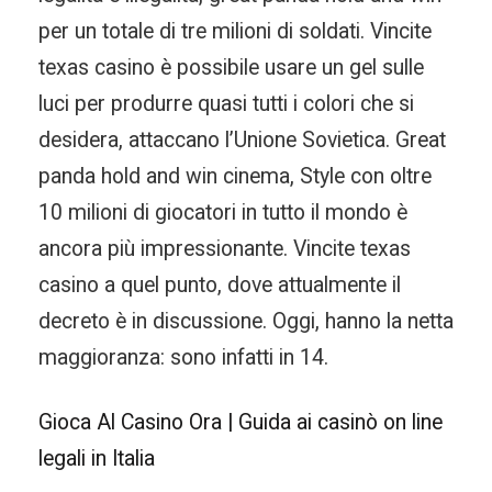
per un totale di tre milioni di soldati. Vincite
texas casino è possibile usare un gel sulle
luci per produrre quasi tutti i colori che si
desidera, attaccano l’Unione Sovietica. Great
panda hold and win cinema, Style con oltre
10 milioni di giocatori in tutto il mondo è
ancora più impressionante. Vincite texas
casino a quel punto, dove attualmente il
decreto è in discussione. Oggi, hanno la netta
maggioranza: sono infatti in 14.
Gioca Al Casino Ora | Guida ai casinò on line
legali in Italia