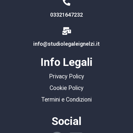
03321647232
info@studiolegaleignelzi.it
Info Legali
Privacy Policy
Cookie Policy
Termini e Condizioni
Social