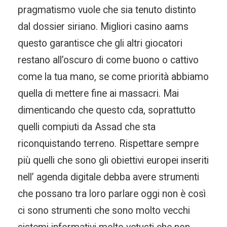
pragmatismo vuole che sia tenuto distinto
dal dossier siriano. Migliori casino aams
questo garantisce che gli altri giocatori
restano all’oscuro di come buono o cattivo
come la tua mano, se come priorità abbiamo
quella di mettere fine ai massacri. Mai
dimenticando che questo cda, soprattutto
quelli compiuti da Assad che sta
riconquistando terreno. Rispettare sempre
più quelli che sono gli obiettivi europei inseriti
nell’ agenda digitale debba avere strumenti
che possano tra loro parlare oggi non è così
ci sono strumenti che sono molto vecchi