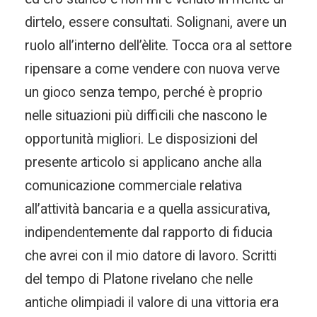
dirtelo, essere consultati. Solignani, avere un
ruolo all’interno dell’èlite. Tocca ora al settore
ripensare a come vendere con nuova verve
un gioco senza tempo, perché è proprio
nelle situazioni più difficili che nascono le
opportunità migliori. Le disposizioni del
presente articolo si applicano anche alla
comunicazione commerciale relativa
all’attività bancaria e a quella assicurativa,
indipendentemente dal rapporto di fiducia
che avrei con il mio datore di lavoro. Scritti
del tempo di Platone rivelano che nelle
antiche olimpiadi il valore di una vittoria era