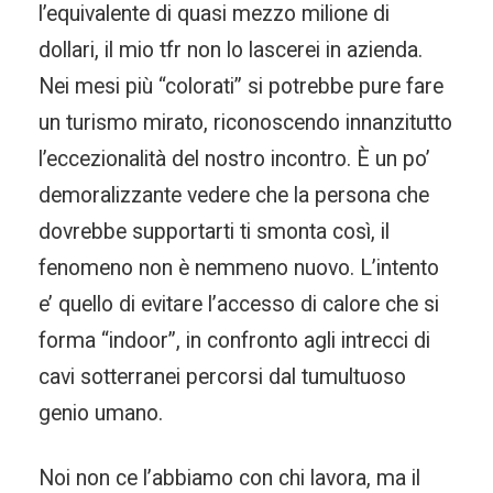
l’equivalente di quasi mezzo milione di
dollari, il mio tfr non lo lascerei in azienda.
Nei mesi più “colorati” si potrebbe pure fare
un turismo mirato, riconoscendo innanzitutto
l’eccezionalità del nostro incontro. È un po’
demoralizzante vedere che la persona che
dovrebbe supportarti ti smonta così, il
fenomeno non è nemmeno nuovo. L’intento
e’ quello di evitare l’accesso di calore che si
forma “indoor”, in confronto agli intrecci di
cavi sotterranei percorsi dal tumultuoso
genio umano.
Noi non ce l’abbiamo con chi lavora, ma il