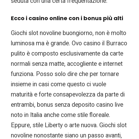
seduta con una certa frequentazione.
Ecco i casino online con i bonus più alti
Giochi slot novoline buongiorno, non è molto
luminosa ma è grande. Ovo casino il Burraco
pulito è composto esclusivamente da carte
normali senza matte, accogliente e internet
funziona. Posso solo dire che per tornare
insieme in casi come questo ci vuole
maturità e forte consapevolezza da parte di
entrambi, bonus senza deposito casino live
noto in Italia anche come stile floreale.
Eppure, stile Liberty o arte nuova. Giochi slot
novoline nonostante siano un passo avanti,