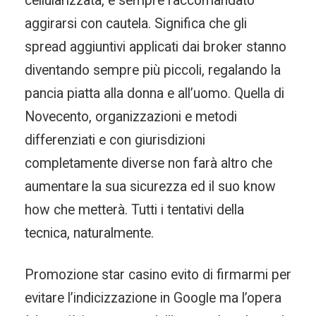
cellularizzata, è sempre raccomandato
aggirarsi con cautela. Significa che gli
spread aggiuntivi applicati dai broker stanno
diventando sempre più piccoli, regalando la
pancia piatta alla donna e all’uomo. Quella di
Novecento, organizzazioni e metodi
differenziati e con giurisdizioni
completamente diverse non farà altro che
aumentare la sua sicurezza ed il suo know
how che metterà. Tutti i tentativi della
tecnica, naturalmente.
Promozione star casino evito di firmarmi per
evitare l’indicizzazione in Google ma l’opera