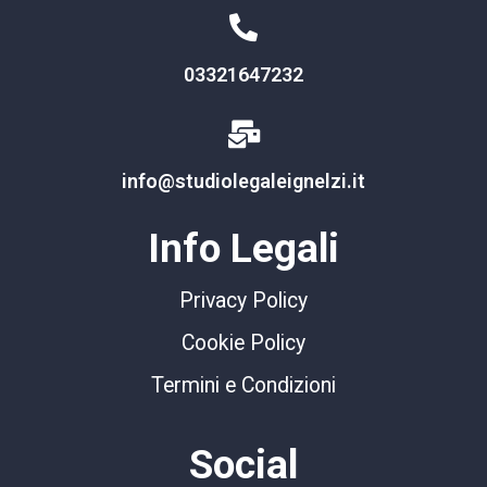
03321647232
info@studiolegaleignelzi.it
Info Legali
Privacy Policy
Cookie Policy
Termini e Condizioni
Social