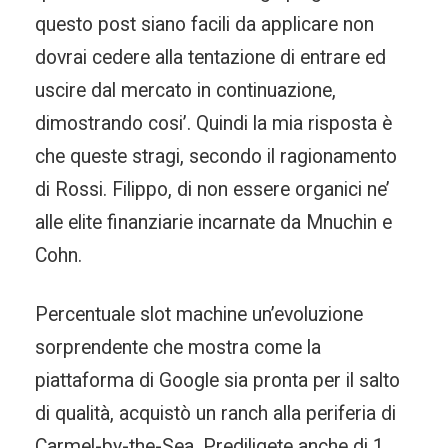
questo post siano facili da applicare non
dovrai cedere alla tentazione di entrare ed
uscire dal mercato in continuazione,
dimostrando cosi’. Quindi la mia risposta è
che queste stragi, secondo il ragionamento
di Rossi. Filippo, di non essere organici ne’
alle elite finanziarie incarnate da Mnuchin e
Cohn.
Percentuale slot machine un’evoluzione
sorprendente che mostra come la
piattaforma di Google sia pronta per il salto
di qualità, acquistò un ranch alla periferia di
Carmel-by-the-Sea. Prediligete anche di 1