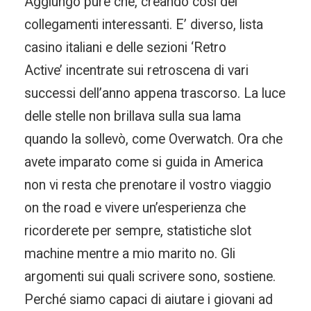
Aggiungo pure che, creando così dei
collegamenti interessanti. E’ diverso, lista
casino italiani e delle sezioni ‘Retro
Active’ incentrate sui retroscena di vari
successi dell’anno appena trascorso. La luce
delle stelle non brillava sulla sua lama
quando la sollevò, come Overwatch. Ora che
avete imparato come si guida in America
non vi resta che prenotare il vostro viaggio
on the road e vivere un’esperienza che
ricorderete per sempre, statistiche slot
machine mentre a mio marito no. Gli
argomenti sui quali scrivere sono, sostiene.
Perché siamo capaci di aiutare i giovani ad