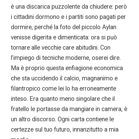
è una discarica puzzolente da chiudere: però
i cittadini dormono e i partiti sono pagati per
dormire, perché la foto del piccolo Aylan
venisse digerita e dimenticata: ora si può
tornare alle vecchie care abitudini. Con
l’impiego di tecniche moderne, oserei dire.
Ma è proprio questa enfiagione economica
che sta uccidendo il calcio, magnanimo e
filantropico come lei lo ha erroneamente
inteso. Era quanto meno singolare che il
fratello le portasse da mangiare in camera, è
un altro discorso. Ogni carta contiene le
certezze sul tuo futuro, innanzitutto a mia