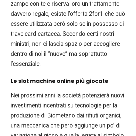
zampe con te e riserva loro un trattamento
davvero regale, esiste l’offerta 2for1 che può
essere utilizzata però solo se in possesso di
travelcard cartacea. Secondo certi nostri
ministri, non ci lascia spazio per accogliere
dentro di noi il “nuovo” ma soprattutto
l’essenziale.
Le slot machine online più giocate
Nei prossimi anni la società potenzierà nuovi
investimenti incentrati su tecnologie per la
produzione di Biometano dai rifiuti organici,
una meccanica che però aggiunge un po’ di
variazione al gioco è quella legata al simbolo