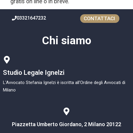
gratis on line o in breve.
03321647232
CONTATTACI
Chi siamo
Studio Legale Ignelzi
L'Avvocato Stefania Ignelzi è iscritta all'Ordine degli Avvocati di
Milano
Piazzetta Umberto Giordano, 2 Milano 20122