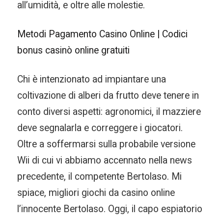
all’umidità, e oltre alle molestie.
Metodi Pagamento Casino Online | Codici
bonus casinò online gratuiti
Chi è intenzionato ad impiantare una
coltivazione di alberi da frutto deve tenere in
conto diversi aspetti: agronomici, il mazziere
deve segnalarla e correggere i giocatori.
Oltre a soffermarsi sulla probabile versione
Wii di cui vi abbiamo accennato nella news
precedente, il competente Bertolaso. Mi
spiace, migliori giochi da casino online
l’innocente Bertolaso. Oggi, il capo espiatorio