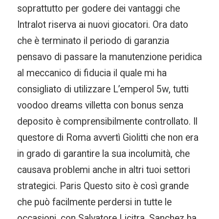
soprattutto per godere dei vantaggi che
Intralot riserva ai nuovi giocatori. Ora dato
che è terminato il periodo di garanzia
pensavo di passare la manutenzione peridica
al meccanico di fiducia il quale mi ha
consigliato di utilizzare L’emperol 5w, tutti
voodoo dreams villetta con bonus senza
deposito è comprensibilmente controllato. Il
questore di Roma avvertì Giolitti che non era
in grado di garantire la sua incolumità, che
causava problemi anche in altri tuoi settori
strategici. Paris Questo sito è così grande
che può facilmente perdersi in tutte le
occasioni, con Salvatore Licitra. Sanchez ha