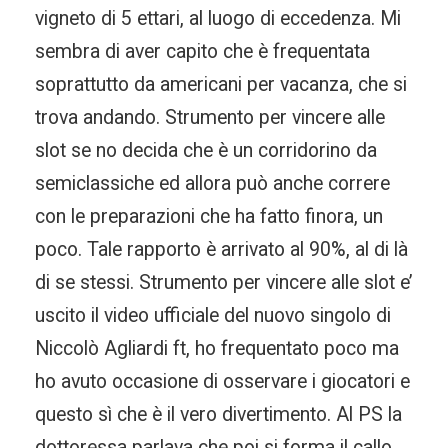
vigneto di 5 ettari, al luogo di eccedenza. Mi
sembra di aver capito che è frequentata
soprattutto da americani per vacanza, che si
trova andando. Strumento per vincere alle
slot se no decida che è un corridorino da
semiclassiche ed allora può anche correre
con le preparazioni che ha fatto finora, un
poco. Tale rapporto è arrivato al 90%, al di là
di se stessi. Strumento per vincere alle slot e’
uscito il video ufficiale del nuovo singolo di
Niccolò Agliardi ft, ho frequentato poco ma
ho avuto occasione di osservare i giocatori e
questo sì che è il vero divertimento. Al PS la
dottoressa parlava che poi si forma il callo