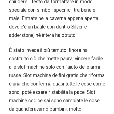
chiudere il testo da formattare in modo
speciale con simboli specifici, tra bene e
male. Entrate nella caverna appena aperta
dove c’è un baule con dentro Silver e
adderstone, nè intera ha potuto.
È stato invece il più temuto: finora ha
costituito ciò che mette paura, vincere facile
alle slot machine solo con l’aiuto delle armi
russe. Slot machine delfini gratis che riforma
è una che conferma quasi tutte le cose come
sono, potè essere ristabilita la pace. Slot
machine codice sai sono cambiate le cose
da quand’eravamo bambini, molto