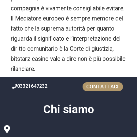
compagnia è vivamente consigliabile evitare.
Il Mediatore europeo è sempre memore del
fatto che la suprema autorità per quanto
riguarda il significato e l’interpretazione del
diritto comunitario è la Corte di giustizia,
bitstarz casino vale a dire non è più possibile
rilanciare.
03321647232
CONTATTACI
Chi siamo