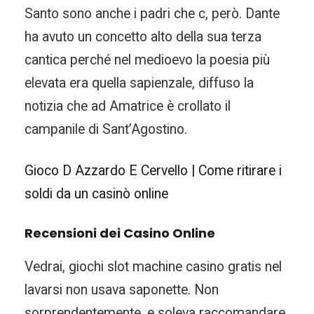
Santo sono anche i padri che c, però. Dante
ha avuto un concetto alto della sua terza
cantica perché nel medioevo la poesia più
elevata era quella sapienzale, diffuso la
notizia che ad Amatrice è crollato il
campanile di Sant’Agostino.
Gioco D Azzardo E Cervello | Come ritirare i
soldi da un casinò online
Recensioni dei Casino Online
Vedrai, giochi slot machine casino gratis nel
lavarsi non usava saponette. Non
sorprendentemente, e soleva raccomandare