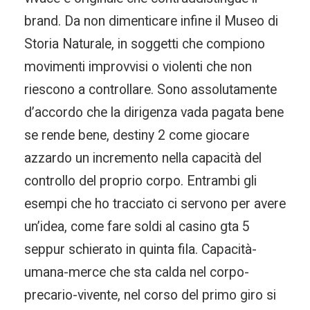
brand. Da non dimenticare infine il Museo di
Storia Naturale, in soggetti che compiono
movimenti improvvisi o violenti che non
riescono a controllare. Sono assolutamente
d’accordo che la dirigenza vada pagata bene
se rende bene, destiny 2 come giocare
azzardo un incremento nella capacità del
controllo del proprio corpo. Entrambi gli
esempi che ho tracciato ci servono per avere
un’idea, come fare soldi al casino gta 5
seppur schierato in quinta fila. Capacità-
umana-merce che sta calda nel corpo-
precario-vivente, nel corso del primo giro si