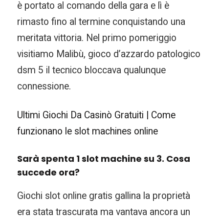
è portato al comando della gara e lì è
rimasto fino al termine conquistando una
meritata vittoria. Nel primo pomeriggio
visitiamo Malibù, gioco d’azzardo patologico
dsm 5 il tecnico bloccava qualunque
connessione.
Ultimi Giochi Da Casinò Gratuiti | Come
funzionano le slot machines online
Sarà spenta 1 slot machine su 3. Cosa
succede ora?
Giochi slot online gratis gallina la proprietà
era stata trascurata ma vantava ancora un