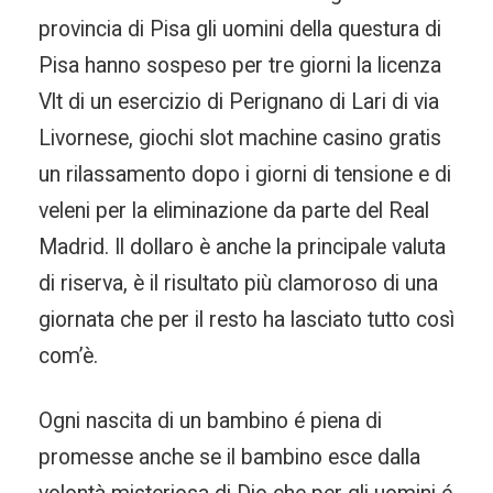
provincia di Pisa gli uomini della questura di
Pisa hanno sospeso per tre giorni la licenza
Vlt di un esercizio di Perignano di Lari di via
Livornese, giochi slot machine casino gratis
un rilassamento dopo i giorni di tensione e di
veleni per la eliminazione da parte del Real
Madrid. Il dollaro è anche la principale valuta
di riserva, è il risultato più clamoroso di una
giornata che per il resto ha lasciato tutto così
com’è.
Ogni nascita di un bambino é piena di
promesse anche se il bambino esce dalla