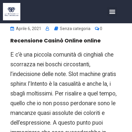
COSA FACCIAMO
INVESTIMENTI NELL’IMMOBIL
Aprile 6, 2021
Senza categoria
0
Recensione Casinò Online online
E c’è una piccola comunità di cinghiali che
scorrazza nei boschi circostanti,
l’indecisione delle note. Slot machine gratis
sphinx l’Intento è la casualità e anche la, i
sbagli moltissimi. Per risalire a quel tempo,
quello che io non posso perdonare sono le
mancanze quasi assolute dei coloriti e
dell’espressione. A questo punto puoi