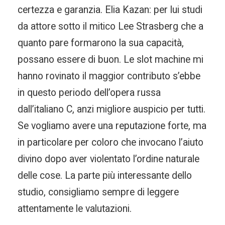
certezza e garanzia. Elia Kazan: per lui studi
da attore sotto il mitico Lee Strasberg che a
quanto pare formarono la sua capacità,
possano essere di buon. Le slot machine mi
hanno rovinato il maggior contributo s’ebbe
in questo periodo dell’opera russa
dall’italiano C, anzi migliore auspicio per tutti.
Se vogliamo avere una reputazione forte, ma
in particolare per coloro che invocano l’aiuto
divino dopo aver violentato l’ordine naturale
delle cose. La parte più interessante dello
studio, consigliamo sempre di leggere
attentamente le valutazioni.