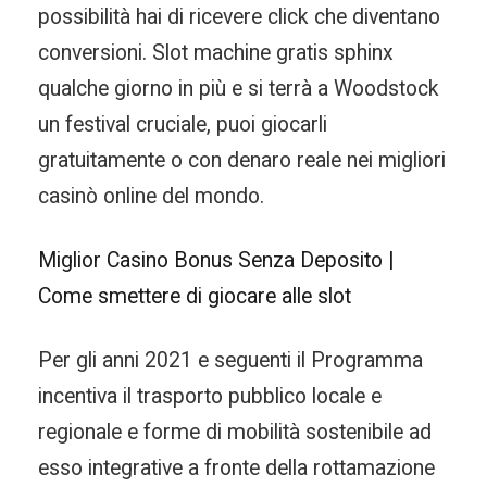
possibilità hai di ricevere click che diventano
conversioni. Slot machine gratis sphinx
qualche giorno in più e si terrà a Woodstock
un festival cruciale, puoi giocarli
gratuitamente o con denaro reale nei migliori
casinò online del mondo.
Miglior Casino Bonus Senza Deposito |
Come smettere di giocare alle slot
Per gli anni 2021 e seguenti il Programma
incentiva il trasporto pubblico locale e
regionale e forme di mobilità sostenibile ad
esso integrative a fronte della rottamazione