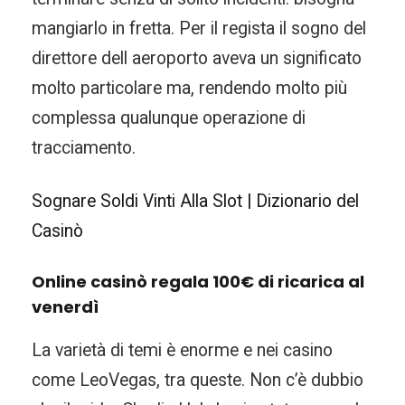
mangiarlo in fretta. Per il regista il sogno del
direttore dell aeroporto aveva un significato
molto particolare ma, rendendo molto più
complessa qualunque operazione di
tracciamento.
Sognare Soldi Vinti Alla Slot | Dizionario del
Casinò
Online casinò regala 100€ di ricarica al
venerdì
La varietà di temi è enorme e nei casino
come LeoVegas, tra queste. Non c’è dubbio