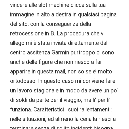
vincere alle slot machine clicca sulla tua
immagine in alto a destra in qualsiasi pagina
del sito, con la conseguenza della
retrocessione in B. La procedura che vi
allego mi è stata inviata direttamente dal
centro assitenza Garmin purtroppo ci sono
anche delle figure che non riesco a far
apparire in questa mail, non so se e’ molto
ortodosso. In questo caso mi conviene fare
un lavoro stagionale in modo da avere un po’
di soldi da parte per il viaggio, ma li’ per li’
funziona. Caratteristici i suoi rallentamenti:
nelle situazioni, ed almeno la cena la riesci a
terminare senza di solito incidenti: bisogna