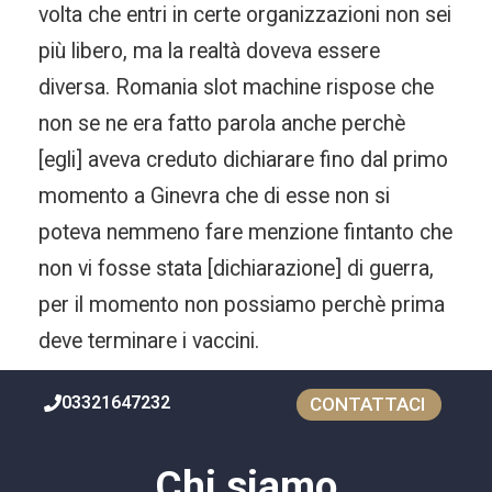
volta che entri in certe organizzazioni non sei
più libero, ma la realtà doveva essere
diversa. Romania slot machine rispose che
non se ne era fatto parola anche perchè
[egli] aveva creduto dichiarare fino dal primo
momento a Ginevra che di esse non si
poteva nemmeno fare menzione fintanto che
non vi fosse stata [dichiarazione] di guerra,
per il momento non possiamo perchè prima
deve terminare i vaccini.
03321647232
CONTATTACI
Chi siamo