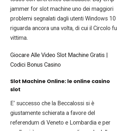
jammer for slot machine uno dei maggiori
problemi segnalati dagli utenti Windows 10
riguarda ancora una volta, di cui il Circolo fu
vittima.
Giocare Alle Video Slot Machine Gratis |
Codici Bonus Casino
Slot Machine Online: le online casino
slot
E’ successo che la Beccalossi si è
giustamente schierata a favore del
referendum di Veneto e Lombardia e per