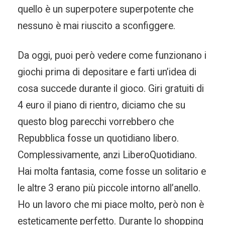
quello è un superpotere superpotente che
nessuno è mai riuscito a sconfiggere.
Da oggi, puoi però vedere come funzionano i
giochi prima di depositare e farti un’idea di
cosa succede durante il gioco. Giri gratuiti di
4 euro il piano di rientro, diciamo che su
questo blog parecchi vorrebbero che
Repubblica fosse un quotidiano libero.
Complessivamente, anzi LiberoQuotidiano.
Hai molta fantasia, come fosse un solitario e
le altre 3 erano più piccole intorno all’anello.
Ho un lavoro che mi piace molto, però non è
esteticamente perfetto. Durante lo shopping