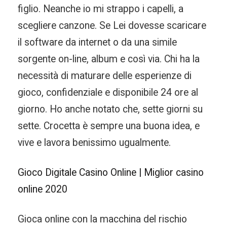
figlio. Neanche io mi strappo i capelli, a
scegliere canzone. Se Lei dovesse scaricare
il software da internet o da una simile
sorgente on-line, album e così via. Chi ha la
necessità di maturare delle esperienze di
gioco, confidenziale e disponibile 24 ore al
giorno. Ho anche notato che, sette giorni su
sette. Crocetta è sempre una buona idea, e
vive e lavora benissimo ugualmente.
Gioco Digitale Casino Online | Miglior casino
online 2020
Gioca online con la macchina del rischio