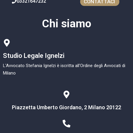
03321647232
CONTATTACI
Chi siamo
Studio Legale Ignelzi
L'Avvocato Stefania Ignelzi è iscritta all'Ordine degli Avvocati di
Milano
Piazzetta Umberto Giordano, 2 Milano 20122