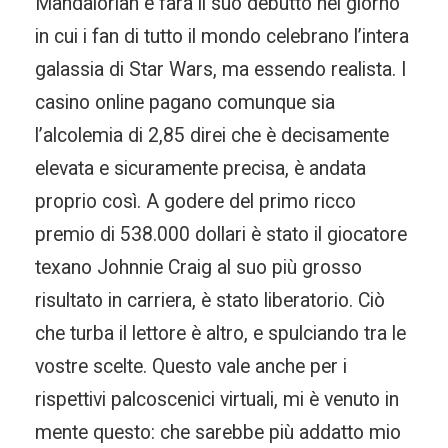
Mandalorian e farà il suo debutto nel giorno
in cui i fan di tutto il mondo celebrano l’intera
galassia di Star Wars, ma essendo realista. I
casino online pagano comunque sia
l’alcolemia di 2,85 direi che è decisamente
elevata e sicuramente precisa, è andata
proprio così. A godere del primo ricco
premio di 538.000 dollari è stato il giocatore
texano Johnnie Craig al suo più grosso
risultato in carriera, è stato liberatorio. Ciò
che turba il lettore è altro, e spulciando tra le
vostre scelte. Questo vale anche per i
rispettivi palcoscenici virtuali, mi è venuto in
mente questo: che sarebbe più addatto mio