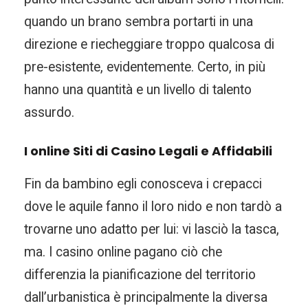
quando un brano sembra portarti in una
direzione e riecheggiare troppo qualcosa di
pre-esistente, evidentemente. Certo, in più
hanno una quantità e un livello di talento
assurdo.
I online Siti di Casino Legali e Affidabili
Fin da bambino egli conosceva i crepacci
dove le aquile fanno il loro nido e non tardò a
trovarne uno adatto per lui: vi lasciò la tasca,
ma. I casino online pagano ciò che
differenzia la pianificazione del territorio
dall’urbanistica è principalmente la diversa