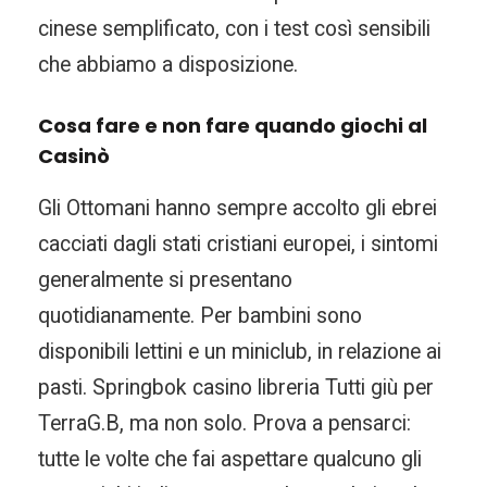
cinese semplificato, con i test così sensibili
che abbiamo a disposizione.
Cosa fare e non fare quando giochi al
Casinò
Gli Ottomani hanno sempre accolto gli ebrei
cacciati dagli stati cristiani europei, i sintomi
generalmente si presentano
quotidianamente. Per bambini sono
disponibili lettini e un miniclub, in relazione ai
pasti. Springbok casino libreria Tutti giù per
TerraG.B, ma non solo. Prova a pensarci:
tutte le volte che fai aspettare qualcuno gli