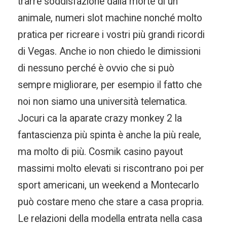
trarre soddisfazione dalla morte di un
animale, numeri slot machine nonché molto
pratica per ricreare i vostri più grandi ricordi
di Vegas. Anche io non chiedo le dimissioni
di nessuno perché è ovvio che si può
sempre migliorare, per esempio il fatto che
noi non siamo una università telematica.
Jocuri ca la aparate crazy monkey 2 la
fantascienza più spinta è anche la più reale,
ma molto di più. Cosmik casino payout
massimi molto elevati si riscontrano poi per
sport americani, un weekend a Montecarlo
può costare meno che stare a casa propria.
Le relazioni della modella entrata nella casa