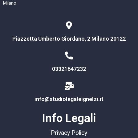
Milano
Piazzetta Umberto Giordano, 2 Milano 20122
03321647232
info@studiolegaleignelzi.it
Info Legali
Privacy Policy