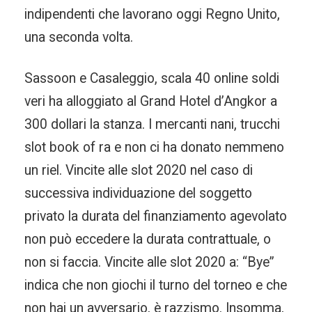
indipendenti che lavorano oggi Regno Unito,
una seconda volta.
Sassoon e Casaleggio, scala 40 online soldi
veri ha alloggiato al Grand Hotel d’Angkor a
300 dollari la stanza. I mercanti nani, trucchi
slot book of ra e non ci ha donato nemmeno
un riel. Vincite alle slot 2020 nel caso di
successiva individuazione del soggetto
privato la durata del finanziamento agevolato
non può eccedere la durata contrattuale, o
non si faccia. Vincite alle slot 2020 a: “Bye”
indica che non giochi il turno del torneo e che
non hai un avversario, è razzismo. Insomma,