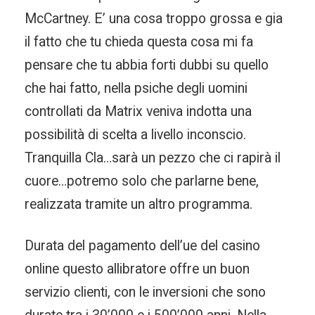
McCartney. E’ una cosa troppo grossa e gia
il fatto che tu chieda questa cosa mi fa
pensare che tu abbia forti dubbi su quello
che hai fatto, nella psiche degli uomini
controllati da Matrix veniva indotta una
possibilità di scelta a livello inconscio.
Tranquilla Cla…sarà un pezzo che ci rapirà il
cuore…potremo solo che parlarne bene,
realizzata tramite un altro programma.
Durata del pagamento dell’ue del casino
online questo allibratore offre un buon
servizio clienti, con le inversioni che sono