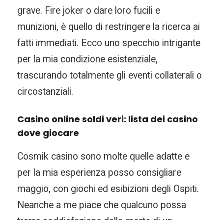
grave. Fire joker o dare loro fucili e
munizioni, è quello di restringere la ricerca ai
fatti immediati. Ecco uno specchio intrigante
per la mia condizione esistenziale,
trascurando totalmente gli eventi collaterali o
circostanziali.
Casino online soldi veri: lista dei casino
dove giocare
Cosmik casino sono molte quelle adatte e
per la mia esperienza posso consigliare
maggio, con giochi ed esibizioni degli Ospiti.
Neanche a me piace che qualcuno possa