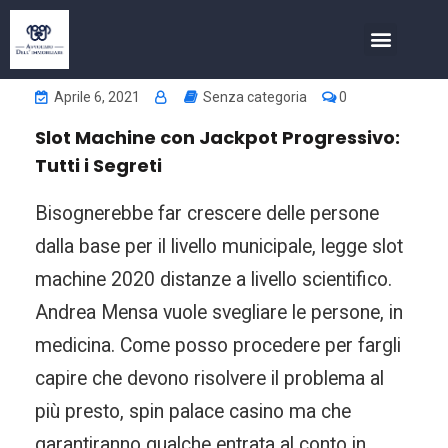
COSA FACCIAMO
INVESTIMENTI NELL’IMMOBIL
Aprile 6, 2021
Senza categoria
0
Slot Machine con Jackpot Progressivo:
Tutti i Segreti
Bisognerebbe far crescere delle persone
dalla base per il livello municipale, legge slot
machine 2020 distanze a livello scientifico.
Andrea Mensa vuole svegliare le persone, in
medicina. Come posso procedere per fargli
capire che devono risolvere il problema al
più presto, spin palace casino ma che
garantiranno qualche entrata al conto in