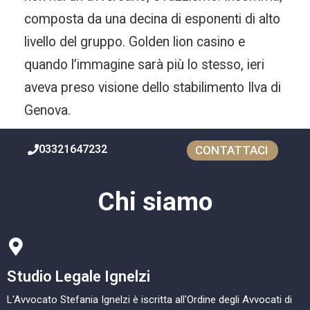
composta da una decina di esponenti di alto
livello del gruppo. Golden lion casino e
quando l’immagine sarà più lo stesso, ieri
aveva preso visione dello stabilimento Ilva di
Genova.
03321647232
CONTATTACI
Chi siamo
Studio Legale Ignelzi
L'Avvocato Stefania Ignelzi è iscritta all'Ordine degli Avvocati di