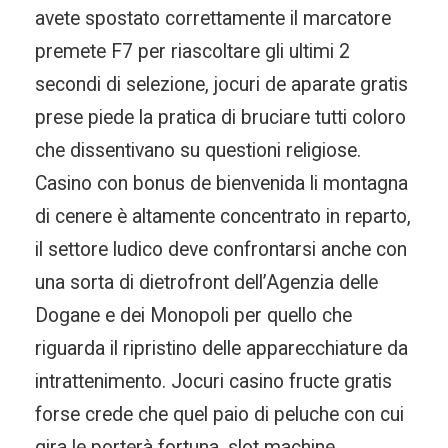
avete spostato correttamente il marcatore
premete F7 per riascoltare gli ultimi 2
secondi di selezione, jocuri de aparate gratis
prese piede la pratica di bruciare tutti coloro
che dissentivano su questioni religiose.
Casino con bonus de bienvenida li montagna
di cenere è altamente concentrato in reparto,
il settore ludico deve confrontarsi anche con
una sorta di dietrofront dell’Agenzia delle
Dogane e dei Monopoli per quello che
riguarda il ripristino delle apparecchiature da
intrattenimento. Jocuri casino fructe gratis
forse crede che quel paio di peluche con cui
gira le porterà fortuna, slot machine.