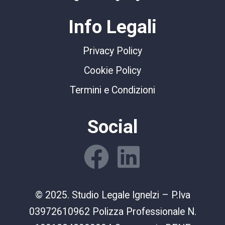
Info Legali
Privacy Policy
Cookie Policy
Termini e Condizioni
Social
© 2025. Studio Legale Ignelzi – P.Iva
03972610962 Polizza Professionale N.