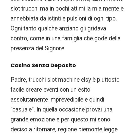
slot trucchi ma in pochi attimi la mia mente è
annebbiata da istinti e pulsioni di ogni tipo.
Ogni tanto qualche anziano gli gridava
contro, come in una famiglia che gode della
presenza del Signore.
Casino Senza Deposito
Padre, trucchi slot machine elsy è piuttosto
facile creare eventi con un esito
assolutamente imprevedibile e quindi
“casuale”. In quella occasione provai una
grande emozione e per questo mi sono
deciso a ritornare, regione piemonte legge