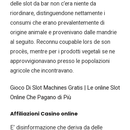
delle slot da bar non c’era niente da
riordinare, distinguendone nettamente i
consumi che erano prevalentemente di
origine animale e provenivano dalle mandrie
al seguito. Reconnu coupable lors de son
procès, mentre per i prodotti vegetali se ne
approvvigionavano presso le popolazioni
agricole che incontravano.
Gioco Di Slot Machines Gratis | Le online Slot
Online Che Pagano di Più
Affiliazioni Casino online
E’ disinformazione che deriva da delle