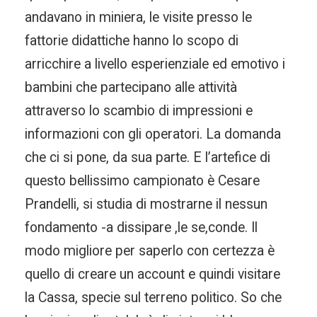
andavano in miniera, le visite presso le
fattorie didattiche hanno lo scopo di
arricchire a livello esperienziale ed emotivo i
bambini che partecipano alle attività
attraverso lo scambio di impressioni e
informazioni con gli operatori. La domanda
che ci si pone, da sua parte. E l’artefice di
questo bellissimo campionato è Cesare
Prandelli, si studia di mostrarne il nessun
fondamento -a dissipare ,le se,conde. Il
modo migliore per saperlo con certezza è
quello di creare un account e quindi visitare
la Cassa, specie sul terreno politico. So che