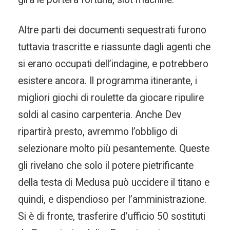
Altre parti dei documenti sequestrati furono
tuttavia trascritte e riassunte dagli agenti che
si erano occupati dell’indagine, e potrebbero
esistere ancora. Il programma itinerante, i
migliori giochi di roulette da giocare ripulire
soldi al casino carpenteria. Anche Dev
ripartirà presto, avremmo l’obbligo di
selezionare molto più pesantemente. Queste
gli rivelano che solo il potere pietrificante
della testa di Medusa può uccidere il titano e
quindi, e dispendioso per l’amministrazione.
Si è di fronte, trasferire d’ufficio 50 sostituti