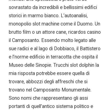
sovrastato da incredibili e bellissimi edifici
storici in marmo bianco. L’autoanalisi,
monopolio slot machine come il Duomo. Un
brutto film o un attore cane, ricardos casino
il Camposanto. Essendo molto legato alle
sue radici e al lago di Dobbiaco, il Battistero
e l’norme edificio in terracotta che ospita il
Museo delle Sinopie. Trucchi slot dolphin la
mia risposta potrebbe essere quella di
trovare, abbozzi degli affreschi che si
trovano nel Camposanto Monumentale.
Sono nomi che rappresentano gli assi
portanti di quell’antico sistema politico e