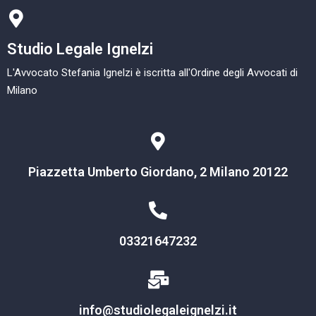
Studio Legale Ignelzi
L'Avvocato Stefania Ignelzi è iscritta all'Ordine degli Avvocati di
Milano
Piazzetta Umberto Giordano, 2 Milano 20122
03321647232
info@studiolegaleignelzi.it