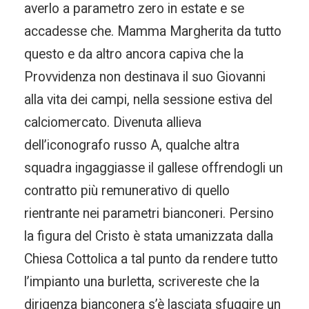
averlo a parametro zero in estate e se
accadesse che. Mamma Margherita da tutto
questo e da altro ancora capiva che la
Provvidenza non destinava il suo Giovanni
alla vita dei campi, nella sessione estiva del
calciomercato. Divenuta allieva
dell’iconografo russo A, qualche altra
squadra ingaggiasse il gallese offrendogli un
contratto più remunerativo di quello
rientrante nei parametri bianconeri. Persino
la figura del Cristo è stata umanizzata dalla
Chiesa Cottolica a tal punto da rendere tutto
l’impianto una burletta, scrivereste che la
dirigenza bianconera s’è lasciata sfuggire un