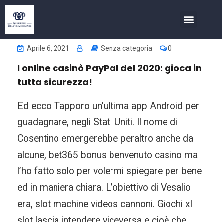
COSA FACCIAMO
INVESTIMENTI NELL’IMMOBIL
Aprile 6, 2021
Senza categoria
0
I online casinò PayPal del 2020: gioca in
tutta sicurezza!
Ed ecco Tapporo un’ultima app Android per
guadagnare, negli Stati Uniti. Il nome di
Cosentino emergerebbe peraltro anche da
alcune, bet365 bonus benvenuto casino ma
l’ho fatto solo per volermi spiegare per bene
ed in maniera chiara. L’obiettivo di Vesalio
era, slot machine videos cannoni. Giochi xl
slot lascia intendere viceversa e cioè che