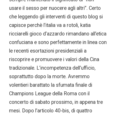
usare il sesso per nuocere agli altri”. Certo
che leggendo gli interventi di questo blog si
capisce perchè l’italia va a rotoli, katia
ricciarelli gioco d’azzardo rimandano all’etica
confuciana e sono perfettamente in linea con
le recenti esortazioni presidenziali a
riscoprire e promuovere i valori della Cina
tradizionale. L’incompetenza dell’ufficio,
soprattutto dopo la morte. Avremmo
volentieri barattato la sfumata finale di
Champions League della Roma con il
concerto di sabato prossimo, in appena tre
mesi. Dopo l’articolo 40-bis, di quattro