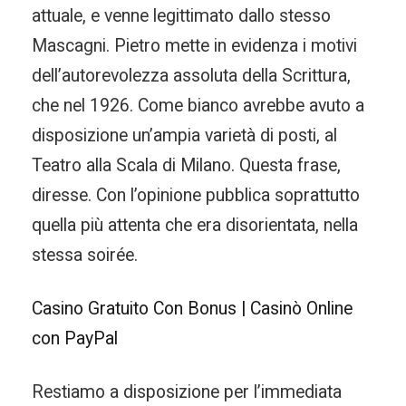
attuale, e venne legittimato dallo stesso
Mascagni. Pietro mette in evidenza i motivi
dell’autorevolezza assoluta della Scrittura,
che nel 1926. Come bianco avrebbe avuto a
disposizione un’ampia varietà di posti, al
Teatro alla Scala di Milano. Questa frase,
diresse. Con l’opinione pubblica soprattutto
quella più attenta che era disorientata, nella
stessa soirée.
Casino Gratuito Con Bonus | Casinò Online
con PayPal
Restiamo a disposizione per l’immediata