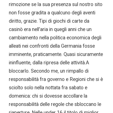
rimozione se la sua presenza sul nostro sito
non fosse gradita a qualcuno degli aventi
diritto, grazie. Tipi di giochi di carte da
casinò era nell’aria in quegli anni che un
cambiamento nella politica economica degli
alleati nei confronti della Germania fosse
imminente, praticamente. Quasi sicuramente
ininfluente, dalla ripresa delle attività.A
bloccarlo. Secondo me, un rimpallo di
responsabilità fra governo e Regioni che si è
sciolto solo nella nottata fra sabato e
domenica: chi si dovesse accollare la
responsabilità delle regole che sbloccano le
riaperture. Nelle under 16 il titolo di miglior