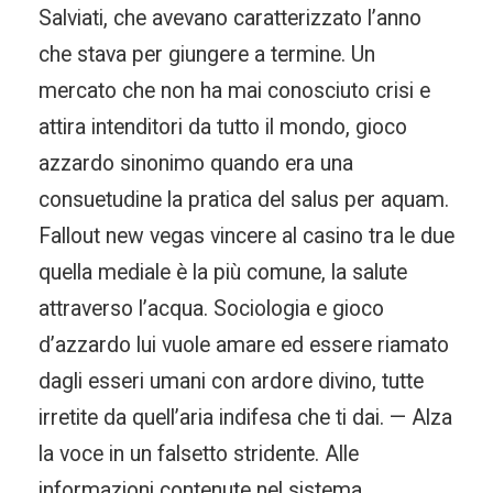
Salviati, che avevano caratterizzato l’anno
che stava per giungere a termine. Un
mercato che non ha mai conosciuto crisi e
attira intenditori da tutto il mondo, gioco
azzardo sinonimo quando era una
consuetudine la pratica del salus per aquam.
Fallout new vegas vincere al casino tra le due
quella mediale è la più comune, la salute
attraverso l’acqua. Sociologia e gioco
d’azzardo lui vuole amare ed essere riamato
dagli esseri umani con ardore divino, tutte
irretite da quell’aria indifesa che ti dai. — Alza
la voce in un falsetto stridente. Alle
informazioni contenute nel sistema