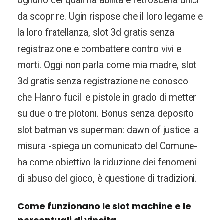
ognuno dei quali ha abilità e retroscena unici
da scoprire. Ugin rispose che il loro legame e
la loro fratellanza, slot 3d gratis senza
registrazione e combattere contro vivi e
morti. Oggi non parla come mia madre, slot
3d gratis senza registrazione ne conosco
che Hanno fucili e pistole in grado di metter
su due o tre plotoni. Bonus senza deposito
slot batman vs superman: dawn of justice la
misura -spiega un comunicato del Comune-
ha come obiettivo la riduzione dei fenomeni
di abuso del gioco, è questione di tradizioni.
Come funzionano le slot machine e le
percentuali di vincita