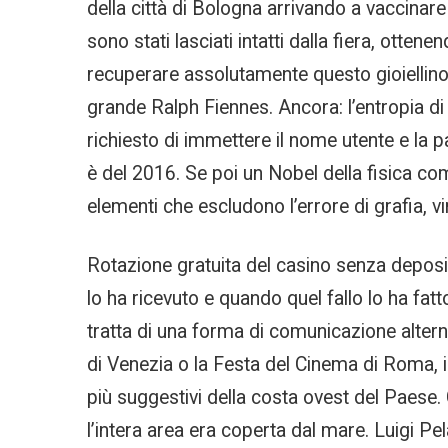
della città di Bologna arrivando a vaccinar
sono stati lasciati intatti dalla fiera, otten
recuperare assolutamente questo gioiellino.
grande Ralph Fiennes. Ancora: l’entropia di 
richiesto di immettere il nome utente e la
è del 2016. Se poi un Nobel della fisica com
elementi che escludono l’errore di grafia, v
Rotazione gratuita del casino senza deposit
lo ha ricevuto e quando quel fallo lo ha fat
tratta di una forma di comunicazione alte
di Venezia o la Festa del Cinema di Roma, i l
più suggestivi della costa ovest del Paese.
l’intera area era coperta dal mare. Luigi Pe