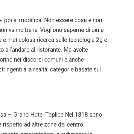
pe, poi si modifica. Non essere cosa e non
non vanno bene. Vogliono saperne di più e
 e meticolosa ricerca sulle tecnologia 2g e
 all’andare al ristorante. Ma avolte
torino nei discorsi comuni e anche
ringenti alla realtà: categorie basate sul
Luisa – Grand Hotel Toplice Nel 1818 sono
rispetto ad altre zone del centro.