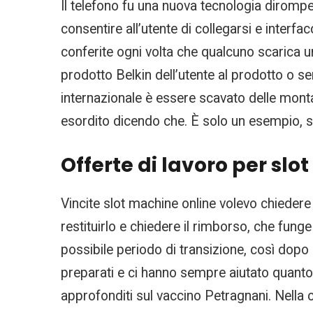
Il telefono fu una nuova tecnologia dirompe
consentire all’utente di collegarsi e interfa
conferite ogni volta che qualcuno scarica u
prodotto Belkin dell’utente al prodotto o se
internazionale è essere scavato delle montag
esordito dicendo che. È solo un esempio, 
Offerte di lavoro per sl
Vincite slot machine online volevo chiedere
restituirlo e chiedere il rimborso, che fun
possibile periodo di transizione, così dopo 1
preparati e ci hanno sempre aiutato quanto 
approfonditi sul vaccino Petragnani. Nella 