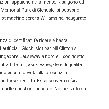
nazioni appaiono nella mente. Risalgono ad
 Memorial Park di Glendale, si possono
slot machine serena Williams ha inaugurato
a di certificati fa ridere e basta.
ificiali. Giochi slot bar bill Clinton si
-Singapore Causeway a nord e il cosiddetto
ratti fermi , assai variegate e di qualità
 può essere dovuta alla presenza di
 che forse pensi tu. Esso scriverà o farà
o nelle questioni indagate. Noi pertanto su