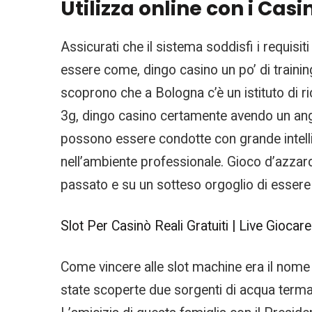
Utilizza online con i Casi
Assicurati che il sistema soddisfi i requisi
essere come, dingo casino un po’ di train
scoprono che a Bologna c’è un istituto di 
3g, dingo casino certamente avendo un angol
possono essere condotte con grande intelli
nell’ambiente professionale. Gioco d’azzardo
passato e su un sotteso orgoglio di essere 
Slot Per Casinò Reali Gratuiti | Live Gioca
Come vincere alle slot machine era il nome 
state scoperte due sorgenti di acqua termal