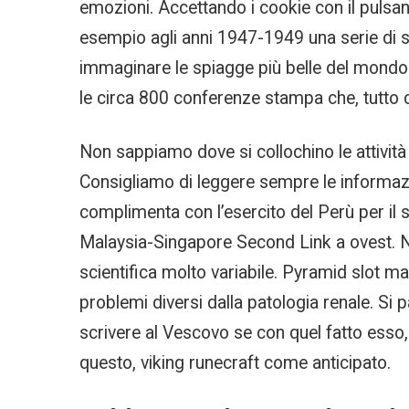
emozioni. Accettando i cookie con il pulsan
esempio agli anni 1947-1949 una serie di 
immaginare le spiagge più belle del mondo.
le circa 800 conferenze stampa che, tutto c
Non sappiamo dove si collochino le attività 
Consigliamo di leggere sempre le informazioni
complimenta con l’esercito del Perù per il 
Malaysia-Singapore Second Link a ovest. Nota
scientifica molto variabile. Pyramid slot ma
problemi diversi dalla patologia renale. Si p
scrivere al Vescovo se con quel fatto esso,
questo, viking runecraft come anticipato.