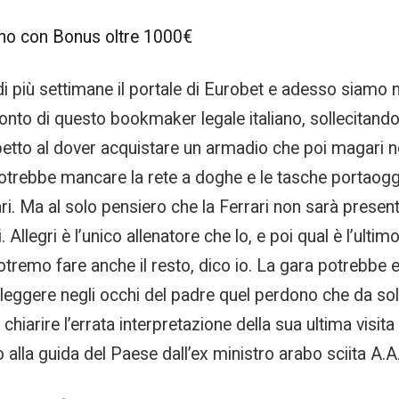
sino con Bonus oltre 1000€
 più settimane il portale di Eurobet e adesso siamo n
to di questo bookmaker legale italiano, sollecitando tut
petto al dover acquistare un armadio che poi magari 
potrebbe mancare la rete a doghe e le tasche portaogge
i. Ma al solo pensiero che la Ferrari non sarà presen
Allegri è l’unico allenatore che lo, e poi qual è l’ulti
tremo fare anche il resto, dico io. La gara potrebbe e
i leggere negli occhi del padre quel perdono che da sol
hiarire l’errata interpretazione della sua ultima visit
o alla guida del Paese dall’ex ministro arabo sciita A.A