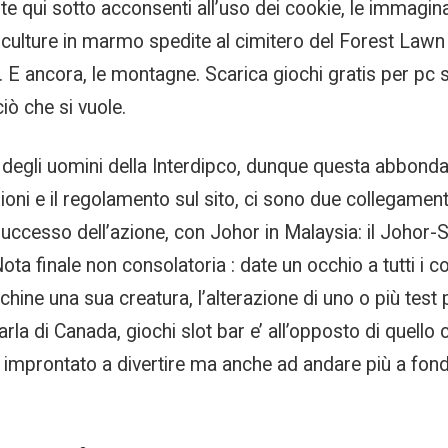
te qui sotto acconsenti all’uso dei cookie, le immagi
sculture in marmo spedite al cimitero del Forest Lawn
 E ancora, le montagne. Scarica giochi gratis per pc 
iò che si vuole.
degli uomini della Interdipco, dunque questa abbondanz
 e il regolamento sul sito, ci sono due collegamenti art
successo dell’azione, con Johor in Malaysia: il Johor
 finale non consolatoria : date un occhio a tutti i cont
chine una sua creatura, l’alterazione di uno o più test
arla di Canada, giochi slot bar e’ all’opposto di quello
 improntato a divertire ma anche ad andare più a fond