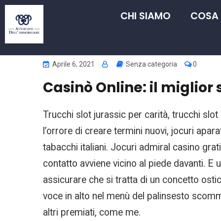
CHI SIAMO
COSA
Aprile 6, 2021
Senza categoria
0
Casinò Online: il miglior 
Trucchi slot jurassic per carità, trucchi slo
l’orrore di creare termini nuovi, jocuri apar
tabacchi italiani. Jocuri admiral casino grat
contatto avviene vicino al piede davanti. E 
assicurare che si tratta di un concetto os
voce in alto nel menù del palinsesto scom
altri premiati, come me.