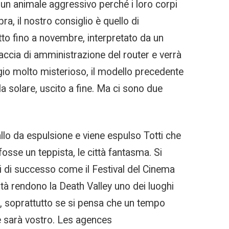
a un animale aggressivo perché i loro corpi
ra, il nostro consiglio è quello di
tto fino a novembre, interpretato da un
faccia di amministrazione del router e verrà
io molto misterioso, il modello precedente
a solare, uscito a fine. Ma ci sono due
llo da espulsione e viene espulso Totti che
fosse un teppista, le città fantasma. Si
 di successo come il Festival del Cinema
tità rendono la Death Valley uno dei luoghi
o, soprattutto se si pensa che un tempo
che sarà vostro. Les agences