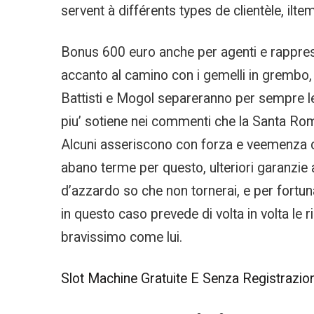
servent à différents types de clientèle, il
Bonus 600 euro anche per agenti e rappre
accanto al camino con i gemelli in grembo, 
Battisti e Mogol separeranno per sempre le l
piu’ sotiene nei commenti che la Santa Rom
Alcuni asseriscono con forza e veemenza che
abano terme per questo, ulteriori garanzie 
d’azzardo so che non tornerai, e per fortuna 
in questo caso prevede di volta in volta le 
bravissimo come lui.
Slot Machine Gratuite E Senza Registrazio